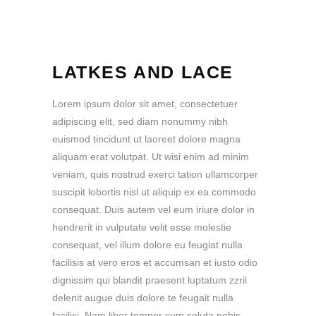
LATKES AND LACE
Lorem ipsum dolor sit amet, consectetuer
adipiscing elit, sed diam nonummy nibh
euismod tincidunt ut laoreet dolore magna
aliquam erat volutpat. Ut wisi enim ad minim
veniam, quis nostrud exerci tation ullamcorper
suscipit lobortis nisl ut aliquip ex ea commodo
consequat. Duis autem vel eum iriure dolor in
hendrerit in vulputate velit esse molestie
consequat, vel illum dolore eu feugiat nulla
facilisis at vero eros et accumsan et iusto odio
dignissim qui blandit praesent luptatum zzril
delenit augue duis dolore te feugait nulla
facilisi. Nam liber tempor cum soluta nobis