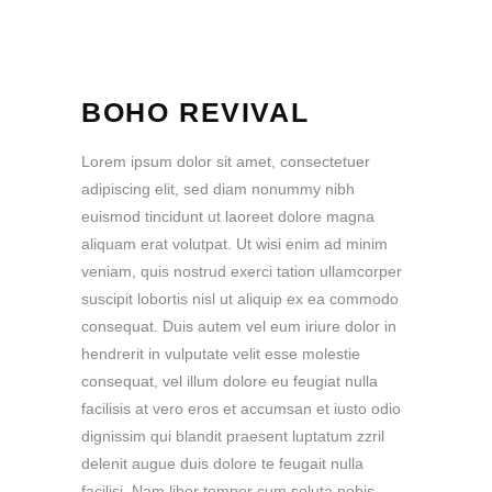
BOHO REVIVAL
Lorem ipsum dolor sit amet, consectetuer
adipiscing elit, sed diam nonummy nibh
euismod tincidunt ut laoreet dolore magna
aliquam erat volutpat. Ut wisi enim ad minim
veniam, quis nostrud exerci tation ullamcorper
suscipit lobortis nisl ut aliquip ex ea commodo
consequat. Duis autem vel eum iriure dolor in
hendrerit in vulputate velit esse molestie
consequat, vel illum dolore eu feugiat nulla
facilisis at vero eros et accumsan et iusto odio
dignissim qui blandit praesent luptatum zzril
delenit augue duis dolore te feugait nulla
facilisi. Nam liber tempor cum soluta nobis