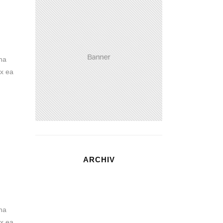
na
ex ea
ARCHIV
na
ex ea