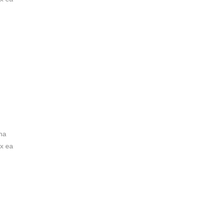
na
ex ea