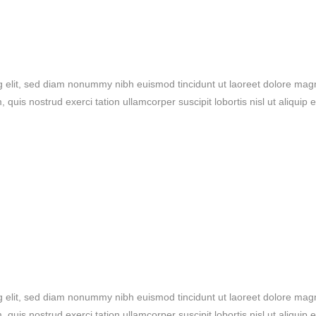
g elit, sed diam nonummy nibh euismod tincidunt ut laoreet dolore mag
quis nostrud exerci tation ullamcorper suscipit lobortis nisl ut aliquip 
g elit, sed diam nonummy nibh euismod tincidunt ut laoreet dolore mag
quis nostrud exerci tation ullamcorper suscipit lobortis nisl ut aliquip 