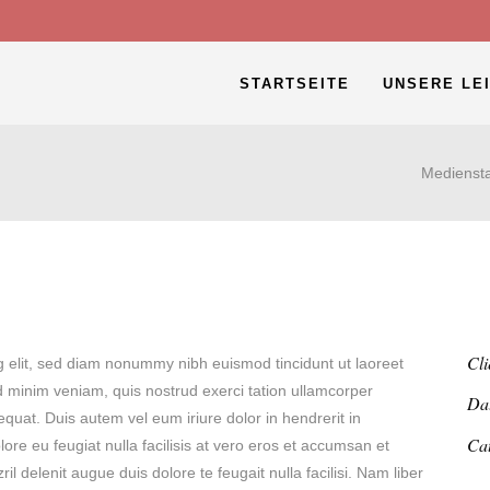
STARTSEITE
UNSERE LE
Mediensta
Cli
g elit, sed diam nonummy nibh euismod tincidunt ut laoreet
d minim veniam, quis nostrud exerci tation ullamcorper
Da
equat. Duis autem vel eum iriure dolor in hendrerit in
Ca
lore eu feugiat nulla facilisis at vero eros et accumsan et
il delenit augue duis dolore te feugait nulla facilisi. Nam liber