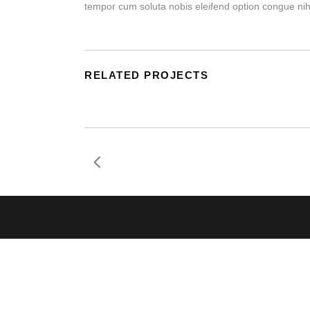
tempor cum soluta nobis eleifend option congue ni
RELATED PROJECTS