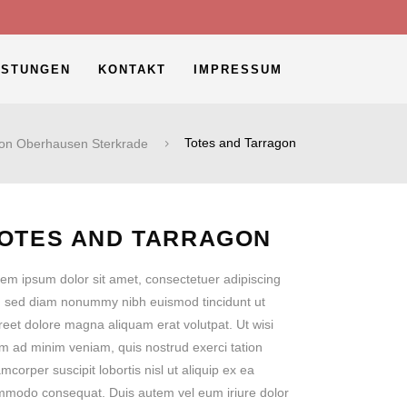
ISTUNGEN
KONTAKT
IMPRESSUM
ion Oberhausen Sterkrade
Totes and Tarragon
OTES AND TARRAGON
em ipsum dolor sit amet, consectetuer adipiscing
t, sed diam nonummy nibh euismod tincidunt ut
reet dolore magna aliquam erat volutpat. Ut wisi
m ad minim veniam, quis nostrud exerci tation
amcorper suscipit lobortis nisl ut aliquip ex ea
modo consequat. Duis autem vel eum iriure dolor