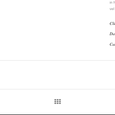
in 
vel
Cli
Da
Ca