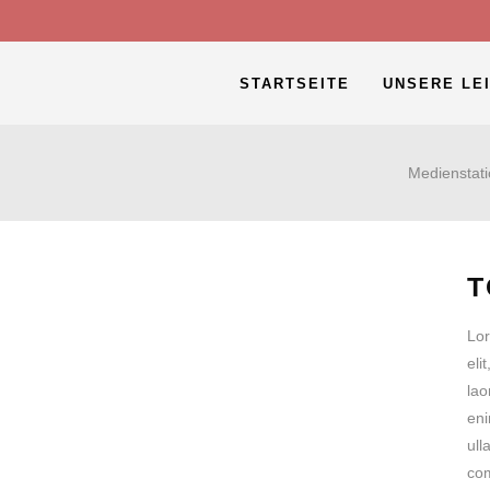
STARTSEITE
UNSERE LE
Medienstat
T
Lor
eli
lao
eni
ull
com