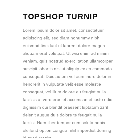
TOPSHOP TURNIP
Lorem ipsum dolor sit amet, consectetuer
adipiscing elit, sed diam nonummy nibh
euismod tincidunt ut laoreet dolore magna
aliquam erat volutpat. Ut wisi enim ad minim
veniam, quis nostrud exerci tation ullamcorper
suscipit lobortis nisl ut aliquip ex ea commodo
consequat. Duis autem vel eum iriure dolor in
hendrerit in vulputate velit esse molestie
consequat, vel illum dolore eu feugiat nulla
facilisis at vero eros et accumsan et iusto odio
dignissim qui blandit praesent luptatum zzril
delenit augue duis dolore te feugait nulla
facilisi. Nam liber tempor cum soluta nobis
eleifend option congue nihil imperdiet doming
id quod mazim.