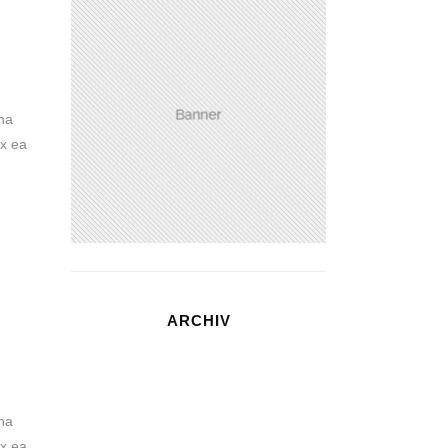
na
ex ea
ARCHIV
na
ex ea