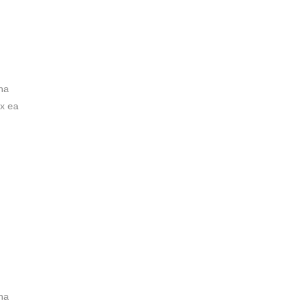
na
ex ea
na