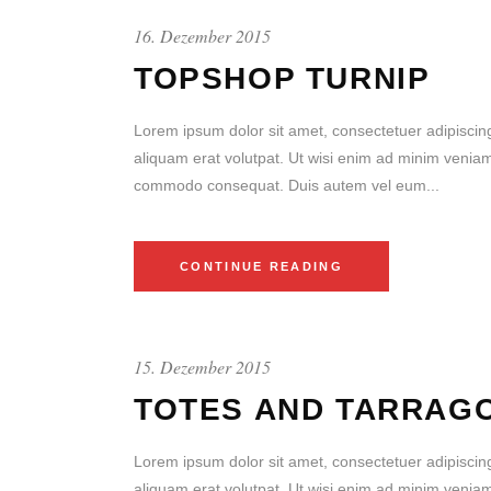
16. Dezember 2015
TOPSHOP TURNIP
Lorem ipsum dolor sit amet, consectetuer adipiscin
aliquam erat volutpat. Ut wisi enim ad minim veniam, 
commodo consequat. Duis autem vel eum...
CONTINUE READING
15. Dezember 2015
TOTES AND TARRAG
Lorem ipsum dolor sit amet, consectetuer adipiscin
aliquam erat volutpat. Ut wisi enim ad minim veniam, 