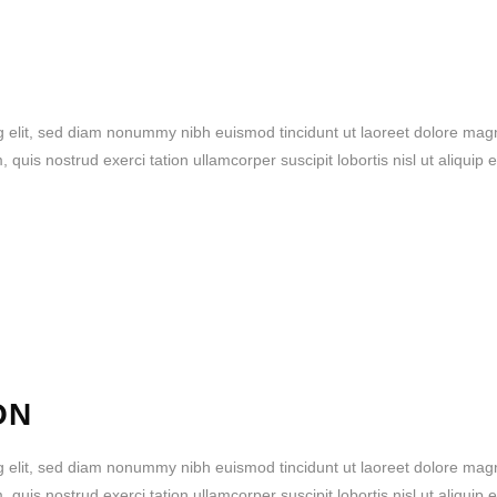
g elit, sed diam nonummy nibh euismod tincidunt ut laoreet dolore mag
quis nostrud exerci tation ullamcorper suscipit lobortis nisl ut aliquip 
ON
g elit, sed diam nonummy nibh euismod tincidunt ut laoreet dolore mag
quis nostrud exerci tation ullamcorper suscipit lobortis nisl ut aliquip 