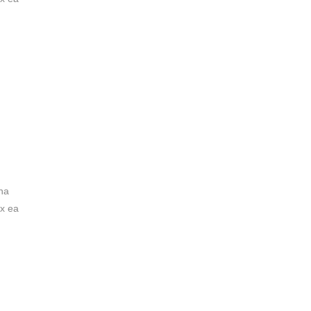
na
ex ea